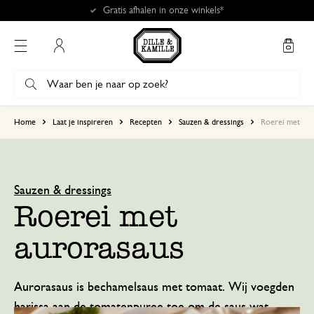
Mijn account
Home
Laat je inspireren
Recepten
Sauzen & dressings
Roerei met aur
Sauzen & dressings
Roerei met
aurorasaus
Aurorasaus is bechamelsaus met tomaat. Wij voegden
harissa aan de tomatenpuree toe om de saus wat