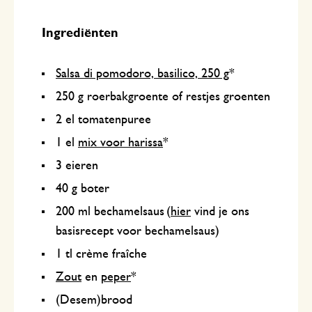
Ingrediënten
Salsa di pomodoro, basilico, 250 g
*
250 g roerbakgroente of restjes groenten
2 el tomatenpuree
1 el
mix voor harissa
*
3 eieren
40 g boter
200 ml bechamelsaus (
hier
vind je ons
basisrecept voor bechamelsaus)
1 tl crème fraîche
Zout
en
peper
*
(Desem)brood