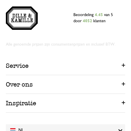
Beoordeling
4.45
van 5
door
4052
klanten
Alle genoemde prijzen zijn consumentenprijzen en inclusief BTW.
Service
Over ons
Inspiratie
NL