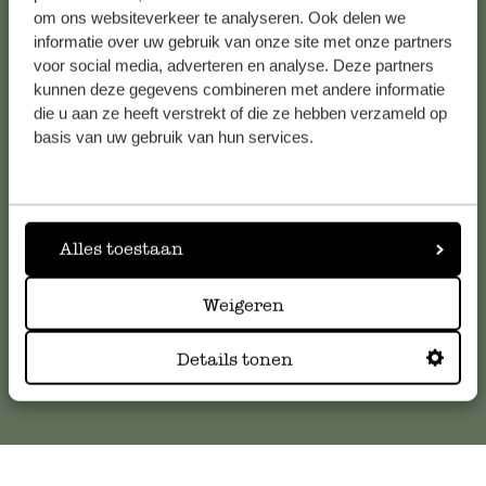
om ons websiteverkeer te analyseren. Ook delen we
informatie over uw gebruik van onze site met onze partners
voor social media, adverteren en analyse. Deze partners
kunnen deze gegevens combineren met andere informatie
Klantenservice
die u aan ze heeft verstrekt of die ze hebben verzameld op
basis van uw gebruik van hun services.
Voor vragen, tips of hulp kun je contact opnemen met onze
klantenservice. Of bekijk hier het antwoord op de
meestgestelde vragen
.
Alles toestaan
klantenservice@dille-kamille.com
Weigeren
Online Klantenservice
Details tonen