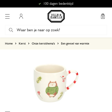
100 dagen bedenktijd
Mijn account
gebaseerd op 5 beoordelingen
Home
Kerst
Onze kerstthema's
Een gevoel van warmte
5
4
3
2
1
7 februari 2026
Enkel een score, geen toelichting gege