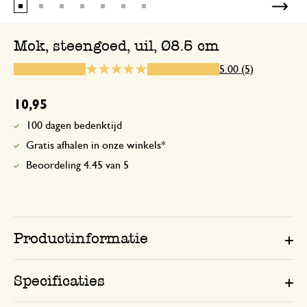
Mok, steengoed, uil, Ø8.5 cm
9 oktober 2025
5.00 (5)
Enkel een score, geen toelichting gege
10,95
De kerstmokken zaten prima 
100 dagen bedenktijd
in…
Gratis afhalen in onze winkels*
Beoordeling 4.45 van 5
30 november 2025
De kerstmokken zaten prima verpakt in
werden snel geleverd. Ze zijn werkelijk 
Productinformatie
De tekeningen zijn zo spreken
Specificaties
25 december 2025