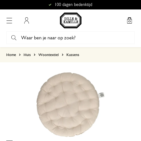
100 dagen bedenktijd
Mijn account
gebaseerd op 1 beoordeling
Home
Huis
Woontextiel
Kussens
5
4
3
2
1
Prachtige kussens
3 juli 2026