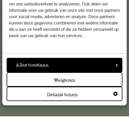
om ons websiteverkeer te analyseren. Ook delen we
informatie over uw gebruik van onze site met onze partners
voor social media, adverteren en analyse. Deze partners
Klantenservice
kunnen deze gegevens combineren met andere informatie
die u aan ze heeft verstrekt of die ze hebben verzameld op
basis van uw gebruik van hun services.
Voor vragen, tips of hulp kun je contact opnemen met onze
klantenservice. Of bekijk hier het antwoord op de
meestgestelde vragen
.
Alles toestaan
klantenservice@dille-kamille.com
Weigeren
Online Klantenservice
Details tonen