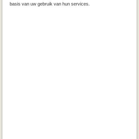
basis van uw gebruik van hun services.
Spiraalgarde, rubberhout, rvs
Olijfolie extra vierge, met
peperoncino, biologisch, 100
ml
6,95
6,95
69,50 / l