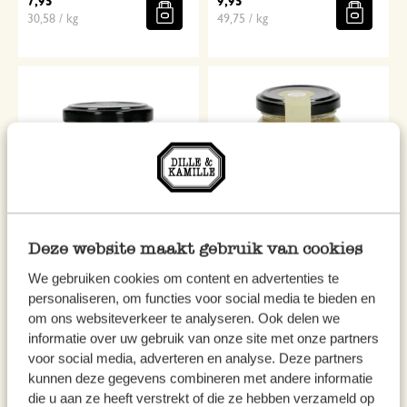
7,95
9,95
30,58 / kg
49,75 / kg
Deze website maakt gebruik van cookies
Parmezaanse kaassaus met
Artisjokkencrème, biologisch,
We gebruiken cookies om content en advertenties te
truffel, 80 gram
130 gram
personaliseren, om functies voor social media te bieden en
8,95
6,50
om ons websiteverkeer te analyseren. Ook delen we
111,88 / kg
50,00 / kg
informatie over uw gebruik van onze site met onze partners
voor social media, adverteren en analyse. Deze partners
kunnen deze gegevens combineren met andere informatie
die u aan ze heeft verstrekt of die ze hebben verzameld op