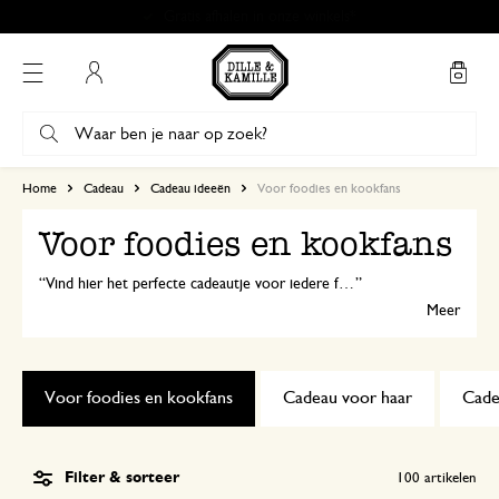
Gratis afhalen in onze winkels*
Mijn account
Home
Cadeau
Cadeau ideeën
Voor foodies en kookfans
Voor foodies en kookfans
Vind hier het perfecte cadeautje voor iedere foodie en kookliefhebber. Ontdek ons assortiment van smaakvolle cadeautjes en handige keukenspullen om elke thuiskok mee te verrassen.
Meer
Voor foodies en kookfans
Cadeau voor haar
Cade
Filter & sorteer
100
artikelen