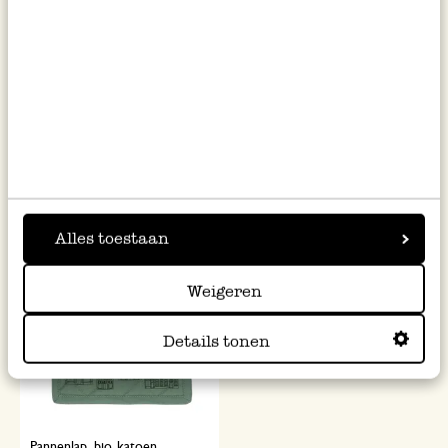
Eén pan, één portie, Eleanor
Truffelschaaf, verstelbaar,
Wilkinson
roestvrij staal
24,99
16,95
Alles toestaan
Weigeren
Details tonen
Pannenlap, bio-katoen,