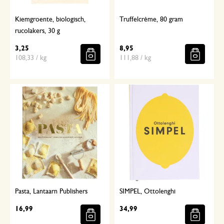
Kiemgroente, biologisch,
Truffelcrème, 80 gram
rucolakers, 30 g
3,25
8,95
108,33 / kg
111,88 / kg
Pasta, Lantaarn Publishers
SIMPEL, Ottolenghi
16,99
34,99