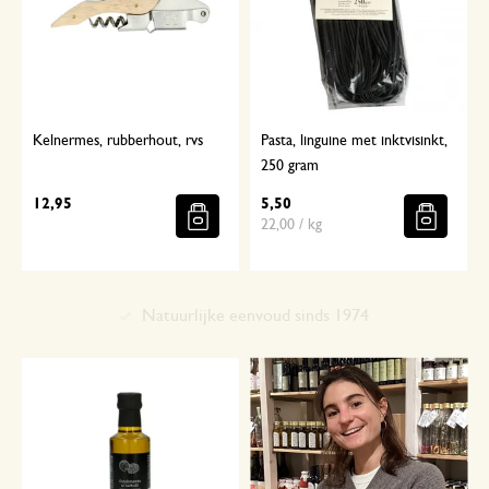
Kelnermes, rubberhout, rvs
Pasta, linguine met inktvisinkt,
250 gram
12,95
5,50
22,00 / kg
Met aandacht geselecteerd