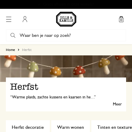
Gratis afhalen in onze winkels*
Mijn account
Home
Herfst
Herfst
Warme plaids, zachte kussens en kaarsen in herfsttinten zorgen voor extra gezelligheid thuis. Comfortfood, zelfgebakken lekkernijen met peren en een rijkgevulde borrelplank maken elk moment speciaal. Het is herfst, tijd om thuis te genieten!
Meer
Herfst decoratie
Warm wonen
Tinten en textur