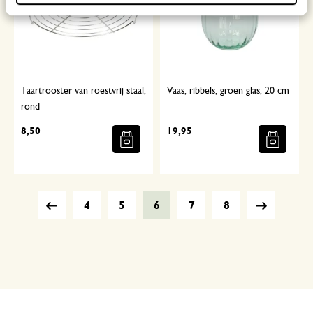
Taartrooster van roestvrij staal,
Vaas, ribbels, groen glas, 20 cm
rond
8,50
19,95
4
5
6
7
8