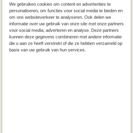
We gebruiken cookies om content en advertenties te
cm, 10 stuks
500 ml
personaliseren, om functies voor social media te bieden en
6,95
24,95
om ons websiteverkeer te analyseren. Ook delen we
49,90 / l
informatie over uw gebruik van onze site met onze partners
voor social media, adverteren en analyse. Deze partners
kunnen deze gegevens combineren met andere informatie
die u aan ze heeft verstrekt of die ze hebben verzameld op
basis van uw gebruik van hun services.
Kaasmesjes 'Gent', rvs en
Dinerkaarsen, bijenwas
esdoornhout, set van 3
29,95
9,95