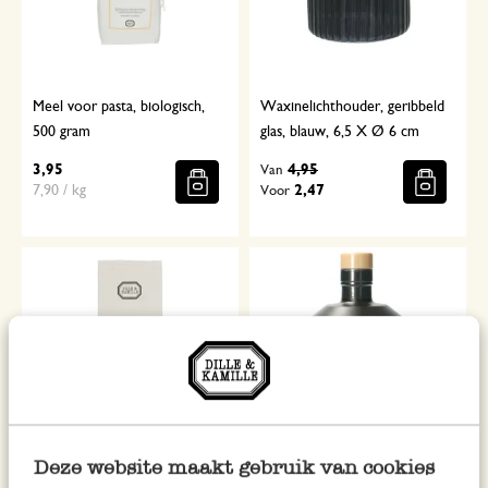
Meel voor pasta, biologisch,
Waxinelichthouder, geribbeld
500 gram
glas, blauw, 6,5 X Ø 6 cm
3,95
4,95
Van
7,90 / kg
2,47
Voor
Deze website maakt gebruik van cookies
Kaarsjes smal, donkergroen, 17
Olijfolie 'Ogliarola', biologisch,