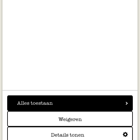
Percolator, 3 kops, aluminium,
Kaneelsuiker, zakje 150 gram
rvs
34,95
3,75
25,00 / kg
Alles toestaan
Weigeren
Details tonen