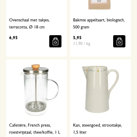
Ovenschaal met takjes,
Bakmix appeltaart, biologisch,
terracotta, Ø 18 cm
500 gram
6,95
5,95
11,90 / kg
Cafetière, French press,
Kan, steengoed, strooitakje,
roestvrijstaal, thee/koffie, 1 L
1,5 liter