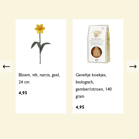
Previous
Bloem, vilt, narcis, geel,
Geveltje koekjes,
Can
24 cm
biologisch,
Kam
gember/citroen, 140
kat
4,95
gram
10
4,95
4,