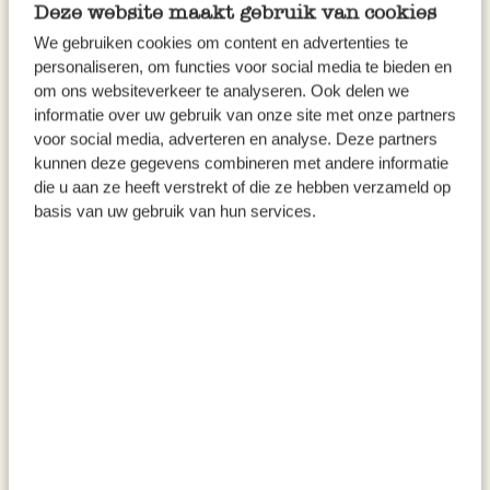
Deze website maakt gebruik van cookies
We gebruiken cookies om content en advertenties te
personaliseren, om functies voor social media te bieden en
om ons websiteverkeer te analyseren. Ook delen we
informatie over uw gebruik van onze site met onze partners
Citroenzandkoekjes
voor social media, adverteren en analyse. Deze partners
kunnen deze gegevens combineren met andere informatie
Bros, knapperig en heerlijk fris: met dit recept – en je
die u aan ze heeft verstrekt of die ze hebben verzameld op
favoriete uitsteekvormpjes – maak je de lekkerste
basis van uw gebruik van hun services.
citroenzandkoekjes!
Bekijk het recept >