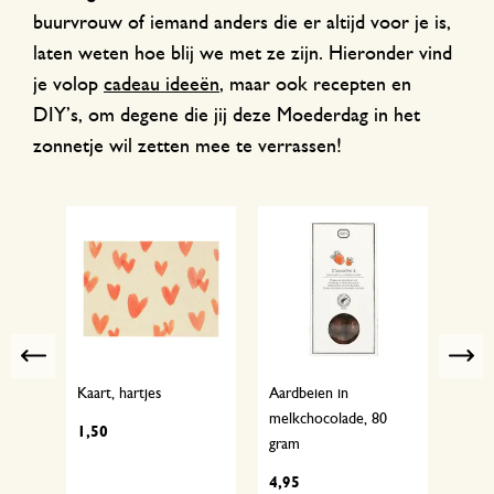
buurvrouw of iemand anders die er altijd voor je is,
laten weten hoe blij we met ze zijn. Hieronder vind
je volop
cadeau ideeën
, maar ook recepten en
DIY’s, om degene die jij deze Moederdag in het
zonnetje wil zetten mee te verrassen!
Previous
er,
Kaart, hartjes
Aardbeien in
Grote
melkchocolade, 80
hand
1,50
gram
x 16
4,95
19,9