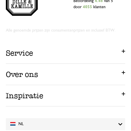
Beoordeling
4.46
van 5
door
4055
klanten
Alle genoemde prijzen zijn consumentenprijzen en inclusief BTW.
Service
Over ons
Inspiratie
NL