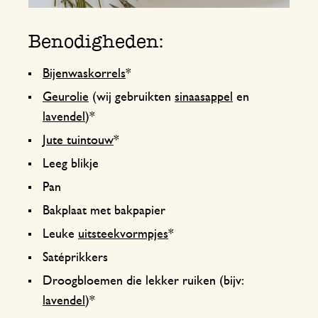
Benodigheden:
Bijenwaskorrels
*
Geurolie
(wij gebruikten
sinaasappel
en
lavendel
)*
Jute tuintouw
*
Leeg blikje
Pan
Bakplaat met bakpapier
Leuke
uitsteekvormpjes
*
Satéprikkers
Droogbloemen die lekker ruiken (bijv:
lavendel
)*