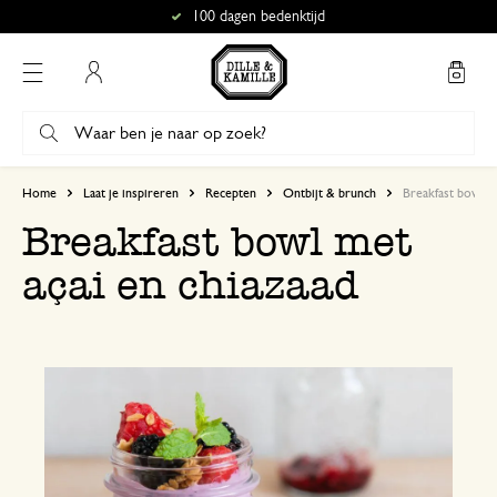
100 dagen bedenktijd
Mijn account
Home
Laat je inspireren
Recepten
Ontbijt & brunch
Breakfast bowl me
Breakfast bowl met
açai en chiazaad