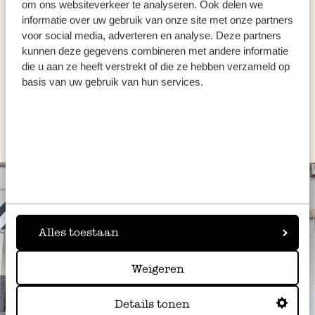
om ons websiteverkeer te analyseren. Ook delen we
takje munt.
informatie over uw gebruik van onze site met onze partners
voor social media, adverteren en analyse. Deze partners
kunnen deze gegevens combineren met andere informatie
die u aan ze heeft verstrekt of die ze hebben verzameld op
basis van uw gebruik van hun services.
Dit recept werd uitgewerkt voor Dille & Kamille
door Manon Van Aerschot van
Macaron Manon.
Alles toestaan
Weigeren
Details tonen