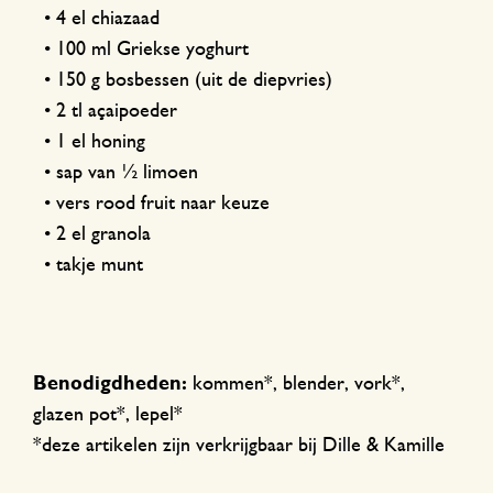
• 4 el chiazaad
• 100 ml Griekse yoghurt
• 150 g bosbessen (uit de diepvries)
• 2 tl açaipoeder
• 1 el honing
• sap van ½ limoen
• vers rood fruit naar keuze
• 2 el granola
• takje munt
Benodigdheden:
kommen*, blender, vork*,
glazen pot*, lepel*
*deze artikelen zijn verkrijgbaar bij Dille & Kamille