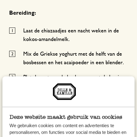
Bereiding:
Laat de chiazaadjes een nacht weken in de
kokos-amandelmelk.
Mix de Griekse yoghurt met de helft van de
bosbessen en het acaipoeder in een blender.
Plet de rest van de bosbessen met de honing
en het limoensap.
Schep de bosbessenpuree in een glazen pot,
schep er de chiapudding en nadien de açai-
Deze website maakt gebruik van cookies
yoghurt op.
We gebruiken cookies om content en advertenties te
Werk af met vers rood fruit, granola en een
personaliseren, om functies voor social media te bieden en