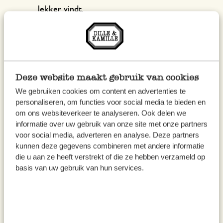
lekker vindt.
Voeg de kokosolie toe in de pan, dit maakt
het extralekker.
Roer de vanille extract en een beetje esdoorn
Deze website maakt gebruik van cookies
siroop in de havermout. Laat het afkoelen.
We gebruiken cookies om content en advertenties te
(10 min ongeveer)
personaliseren, om functies voor social media te bieden en
om ons websiteverkeer te analyseren. Ook delen we
Blend – met behulp van de handmixer - de
informatie over uw gebruik van onze site met onze partners
voor social media, adverteren en analyse. Deze partners
helft van de havermout met een handvol
kunnen deze gegevens combineren met andere informatie
aardbei. Zo krijg je een mooie, roze
die u aan ze heeft verstrekt of die ze hebben verzameld op
havermout pap.
basis van uw gebruik van hun services.
Pak een weckpot en begin met laagjes maken.
Als je een aardbei in de lengte doorsnijd, krijg