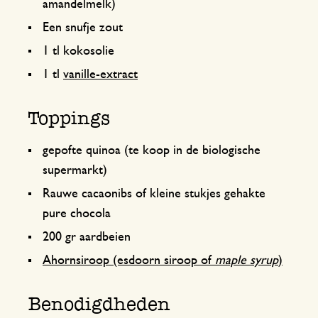
amandelmelk)
Een snufje zout
1 tl kokosolie
1 tl
vanille-extract
Toppings
gepofte quinoa (te koop in de biologische
supermarkt)
Rauwe cacaonibs of kleine stukjes gehakte
pure chocola
200 gr aardbeien
Ahornsiroop (esdoorn siroop of
maple syrup
)
Benodigdheden