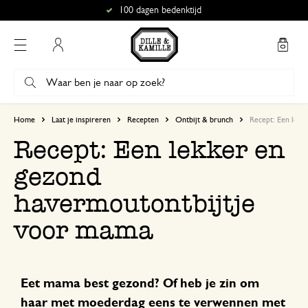
100 dagen bedenktijd
Mijn account
Home
Laat je inspireren
Recepten
Ontbijt & brunch
Recept: Een lekk
Recept: Een lekker en
gezond
havermoutontbijtje
voor mama
Eet mama best gezond? Of heb je zin om
haar met moederdag eens te verwennen met