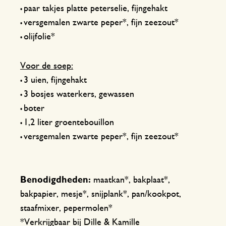
paar takjes platte peterselie, fijngehakt
•
versgemalen zwarte peper*, fijn zeezout*
•
olijfolie*
•
Voor de soep:
3 uien, fijngehakt
•
3 bosjes waterkers, gewassen
•
boter
•
1,2 liter groentebouillon
•
versgemalen zwarte peper*, fijn zeezout*
•
Benodigdheden:
maatkan*,
bakplaat*,
bakpapier, mesje*, snijplank*, pan/kookpot,
staafmixer, pepermolen*
*Verkrijgbaar bij Dille & Kamille