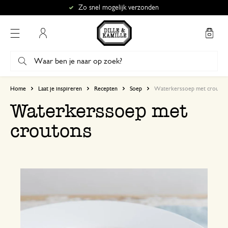
Zo snel mogelijk verzonden
Mijn account
Home
Laat je inspireren
Recepten
Soep
Waterkerssoep met crouton
Waterkerssoep met
croutons