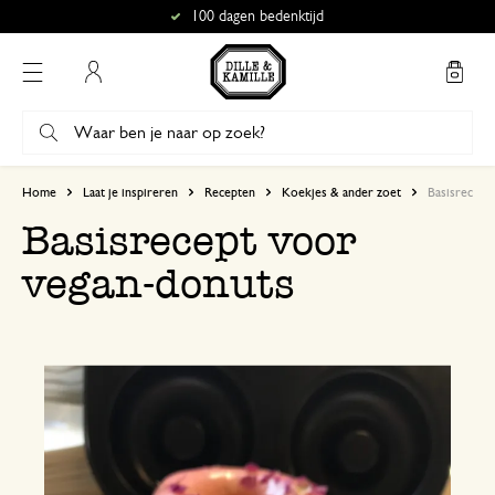
100 dagen bedenktijd
Mijn account
Home
Laat je inspireren
Recepten
Koekjes & ander zoet
Basisrecept
Basisrecept voor
vegan-donuts