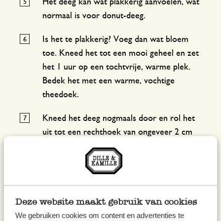
Het deeg kan wat plakkerig aanvoelen, wat
normaal is voor donut-deeg.
Is het te plakkerig? Voeg dan wat bloem
toe. Kneed het tot een mooi geheel en zet
het 1 uur op een tochtvrije, warme plek.
Bedek het met een warme, vochtige
theedoek.
Kneed het deeg nogmaals door en rol het
uit tot een rechthoek van ongeveer 2 cm
dik.
Steek dan rondjes uit met behulp van en
glas of uitsteekvormpje (9 cm doorsnee)
en maak de gaten in het midden van de
Deze website maakt gebruik van cookies
donut met een appelboor.
We gebruiken cookies om content en advertenties te