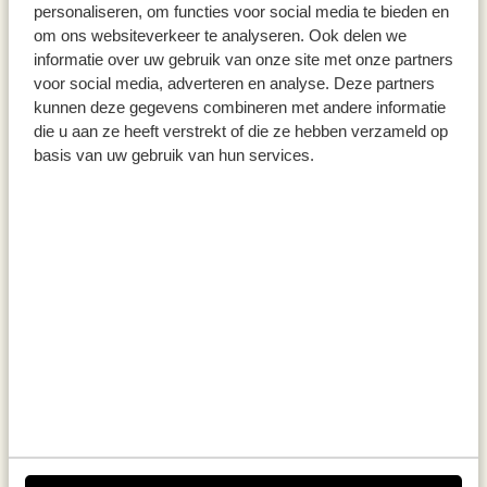
personaliseren, om functies voor social media te bieden en
Leg het deeg in de bakvorm en zet het
om ons websiteverkeer te analyseren. Ook delen we
informatie over uw gebruik van onze site met onze partners
weer afgedekt op en warme plek, deze
voor social media, adverteren en analyse. Deze partners
keer voor een half uurtje.
kunnen deze gegevens combineren met andere informatie
die u aan ze heeft verstrekt of die ze hebben verzameld op
Bak de donuts daarna op 175 graden voor
basis van uw gebruik van hun services.
ongeveer 10 minuten, laat ze afkoelen en
voeg een topping naar keuze toe. Wij
kozen voor gepureerde verse aardbeien
met poedersuiker en rozenblaadjes!