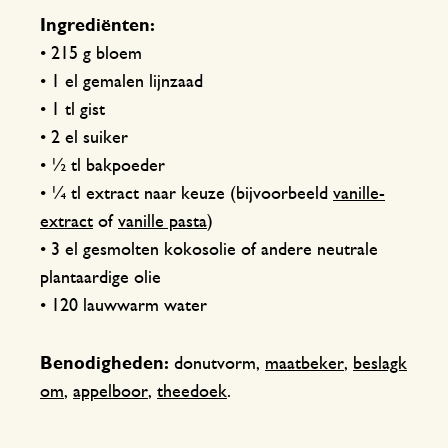
Ingrediënten:
• 215 g bloem
• 1 el gemalen lijnzaad
• 1 tl gist
• 2 el suiker
• ½ tl bakpoeder
• ¼ tl extract naar keuze (bijvoorbeeld
vanille-
extract
of
vanille pasta
)
• 3 el gesmolten kokosolie of andere neutrale
plantaardige olie
• 120 lauwwarm water
Benodigheden:
donutvorm,
maatbeker
,
beslagk
om
,
appelboor
,
theedoek
.