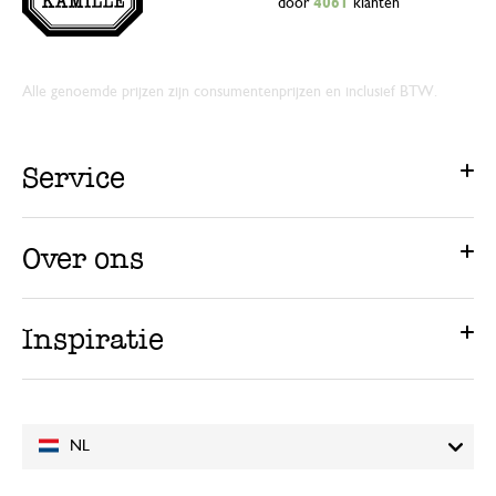
door
4061
klanten
Alle genoemde prijzen zijn consumentenprijzen en inclusief BTW.
Service
Over ons
Inspiratie
NL