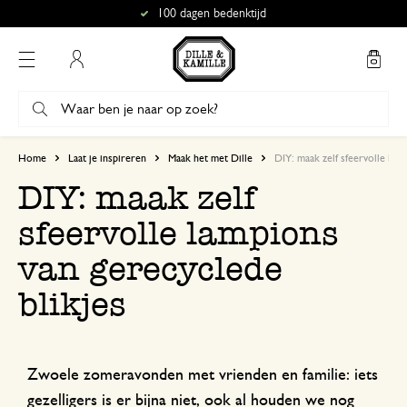
100 dagen bedenktijd
Mijn account
Home
Laat je inspireren
Maak het met Dille
DIY: maak zelf sfeervolle lam
DIY: maak zelf
sfeervolle lampions
van gerecyclede
blikjes
Zwoele zomeravonden met vrienden en familie: iets
gezelligers is er bijna niet, ook al houden we nog