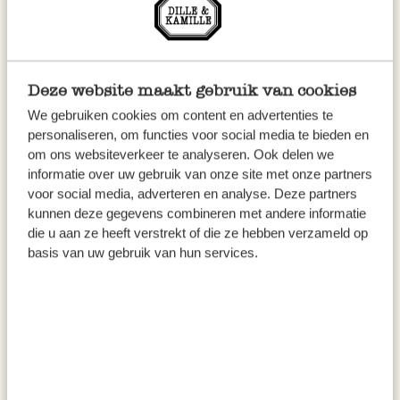
Zodra het water ijs is geworden, kun je
gemakkelijk gaten in de blikken slaan met spijkers
zonder dat je deuken krijgt.
Deze website maakt gebruik van cookies
Als je klaar bent met de gaten, kan je de tape
We gebruiken cookies om content en advertenties te
verwijderen. Let wel goed op je vingers! De
personaliseren, om functies voor social media te bieden en
om ons websiteverkeer te analyseren. Ook delen we
blikken kunnen ook van de binnenkant heel
informatie over uw gebruik van onze site met onze partners
scherp zijn.
voor social media, adverteren en analyse. Deze partners
Gooi er warm water over heen, zodat het ijs
kunnen deze gegevens combineren met andere informatie
die u aan ze heeft verstrekt of die ze hebben verzameld op
makkelijk uit de blik komt. Nu zijn ze klaar!
basis van uw gebruik van hun services.
TIP: Wil je niet een hele nacht
wachten? Je kunt ook een
combinatie van ijsblokken en
water gebruiken voor een