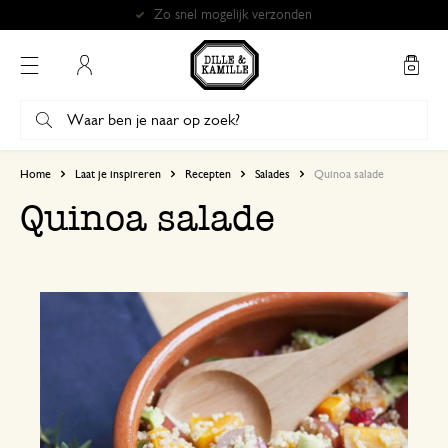
Zo snel mogelijk verzonden
Mijn account
Home
Laat je inspireren
Recepten
Salades
Quinoa salade
Quinoa salade