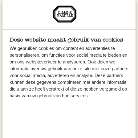
Doe de quinoa in een zeef en spoel af onder
stromend water.
Breng de quinoa daarna aan de kook in een
Deze website maakt gebruik van cookies
steelpannetje met water en wat zout. Laat
We gebruiken cookies om content en advertenties te
afkoelen.
personaliseren, om functies voor social media te bieden en
om ons websiteverkeer te analyseren. Ook delen we
Doe de avocadostukjes, druiven, spinazie en
informatie over uw gebruik van onze site met onze partners
voor social media, adverteren en analyse. Deze partners
granaatappelpitjes in een serveerschaal.
kunnen deze gegevens combineren met andere informatie
die u aan ze heeft verstrekt of die ze hebben verzameld op
Meng de fijngehakte kruiden, de knoflook, het
basis van uw gebruik van hun services.
citroensap en de olijfolie tot een dressing.
Voeg naar smaak zout en peper toe.
Voeg de gekookte quinoa toe aan de salade
en meng ook de dressing erdoor.