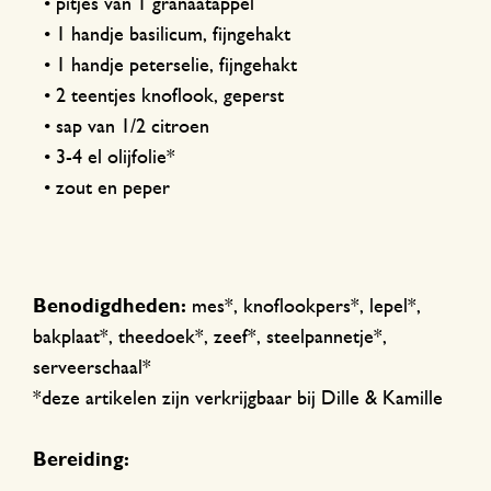
• pitjes van 1 granaatappel
• 1 handje basilicum, fijngehakt
• 1 handje peterselie, fijngehakt
• 2 teentjes knoflook, geperst
• sap van 1/2 citroen
• 3-4 el olijfolie*
• zout en peper
Benodigdheden:
mes*, knoflookpers*, lepel*,
bakplaat*, theedoek*, zeef*, steelpannetje*,
serveerschaal*
*deze artikelen zijn verkrijgbaar bij Dille & Kamille
Bereiding: