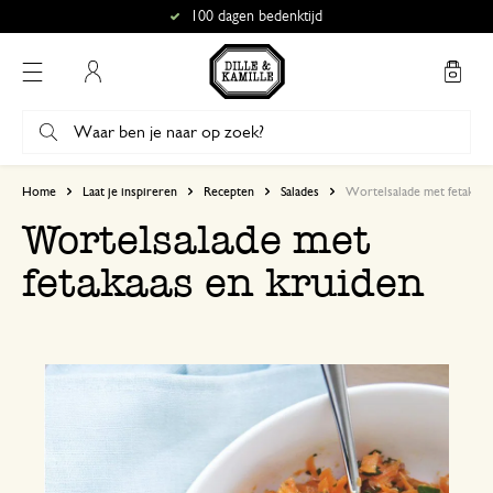
100 dagen bedenktijd
Mijn account
Home
Laat je inspireren
Recepten
Salades
Wortelsalade met fetakaas
Wortelsalade met
fetakaas en kruiden