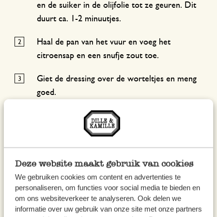
en de suiker in de olijfolie tot ze geuren. Dit
duurt ca. 1-2 minuutjes.
Haal de pan van het vuur en voeg het
citroensap en een snufje zout toe.
Giet de dressing over de worteltjes en meng
goed.
Voeg de gehakte kruiden toe en meng de
salade.
Dek de schaal af en zet ze een uurtje in de
Deze website maakt gebruik van cookies
koelkast.
We gebruiken cookies om content en advertenties te
personaliseren, om functies voor social media te bieden en
Bestrooi de salade voor het serveren met de
om ons websiteverkeer te analyseren. Ook delen we
verkruimelde fetakaas
informatie over uw gebruik van onze site met onze partners