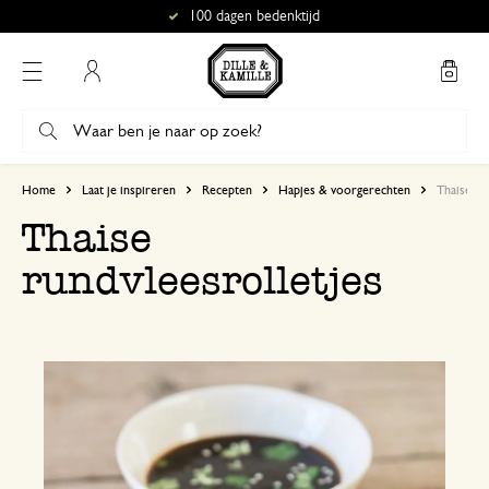
100 dagen bedenktijd
Mijn account
Home
Laat je inspireren
Recepten
Hapjes & voorgerechten
Thaise ru
Thaise
rundvleesrolletjes