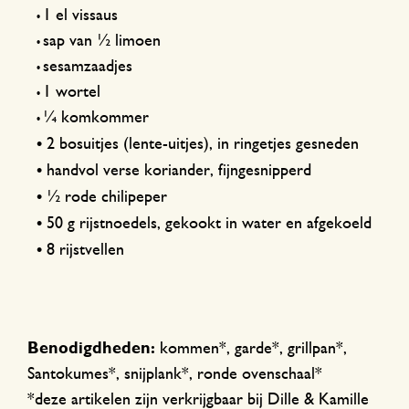
1 el vissaus
•
sap van ½ limoen
•
sesamzaadjes
•
1 wortel
•
¼ komkommer
•
•
2 bosuitjes (lente-uitjes), in ringetjes gesneden
•
handvol verse koriander, fijngesnipperd
•
½ rode chilipeper
•
50 g rijstnoedels, gekookt in water en afgekoeld
•
8 rijstvellen
Benodigdheden:
kommen*, garde*, grillpan*,
Santokumes*, snijplank*, ronde ovenschaal*
*deze artikelen zijn verkrijgbaar bij Dille & Kamille