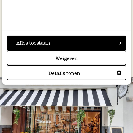
rode chilipeper.
Serveer de dip bij de rundvleesrolletjes.
Alles toestaan
Dit recept werd uitgewerkt voor Dille & Kamille
door Manon Van Aerschot van
Macaron Manon
.
Weigeren
Details tonen