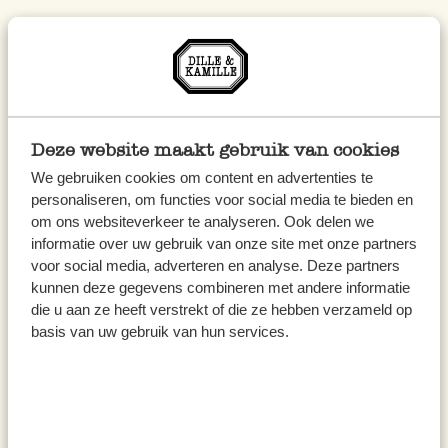
Dompel elk rijstvel onder in het water tot het
voldoende zacht is en leg het daarna op een
houten snijplank.
Schik op elk rijstvel in het midden op een lijn
Deze website maakt gebruik van cookies
wat noedels, reepjes wortel en komkommer
We gebruiken cookies om content en advertenties te
en enkele reepjes steak.
personaliseren, om functies voor social media te bieden en
om ons websiteverkeer te analyseren. Ook delen we
Werk af met bosui en koriander. Bestrooi
informatie over uw gebruik van onze site met onze partners
met wat sesamzaadjes.
voor social media, adverteren en analyse. Deze partners
kunnen deze gegevens combineren met andere informatie
die u aan ze heeft verstrekt of die ze hebben verzameld op
Vouw de lege randen van het vel naar binnen
basis van uw gebruik van hun services.
en rol het rijstvel met de vulling op tot een
stevig rolletje.
Meng de rest van de hoisinsaus met de
sojasaus, het limoensap en de fijngesneden