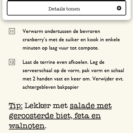
Strooi er de rest van de kaas over en bak 40-
Details tonen
50 min. in de oven. Als het te donker wordt,
dek dan af met aluminiumfolie.
Verwarm ondertussen de bevroren
cranberry’s met de suiker en kook in enkele
minuten op laag vuur tot compote.
Laat de terrine even afkoelen. Leg de
serveerschaal op de vorm, pak vorm en schaal
met 2 handen vast en keer om. Verwijder evt.
achtergebleven bakpapier
Tip:
Lekker met
salade met
geroosterde biet, feta en
walnoten
.