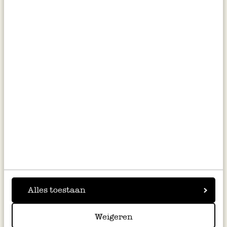
het groene loof van de lente-uitjes fijn.
Vet de cakevorm licht in met boter en
bekleed met bakpapier.
Wel de gedroogde cranberry’s in heet
water, giet af en knijp goed uit. Snijd de
kastanjes in dunne plakjes.
Schep de gewelde cranberry’s in de vorm en
druk goed aan. Schep hierop een laag risotto,
gevolgd door een laagje shiitake, vervolgens
weer een laag risotto en dan het groen van de
lente-ui. Dek af met een laag risotto en druk
hier de plakjes kastanje in. Druk alles goed
Alles toestaan
aan.
Weigeren