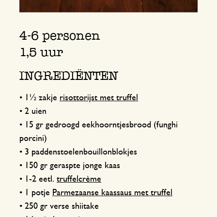
4-6 personen
1,5 uur
INGREDIËNTEN
• 1½ zakje
risottorijst met truffel
• 2 uien
• 15 gr gedroogd eekhoorntjesbrood (funghi
porcini)
• 3 paddenstoelenbouillonblokjes
• 150 gr geraspte jonge kaas
• 1-2 eetl.
truffelcrème
• 1 potje
Parmezaanse kaassaus met truffel
• 250 gr verse shiitake