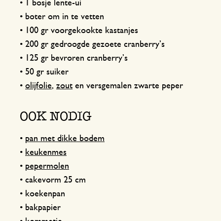
• 1 bosje lente-ui
• boter om in te vetten
• 100 gr voorgekookte kastanjes
• 200 gr gedroogde gezoete cranberry’s
• 125 gr bevroren cranberry’s
• 50 gr suiker
•
olijfolie
,
zout
en versgemalen zwarte peper
OOK NODIG
•
pan met dikke bodem
•
keukenmes
•
pepermolen
• cakevorm 25 cm
• koekenpan
• bakpapier