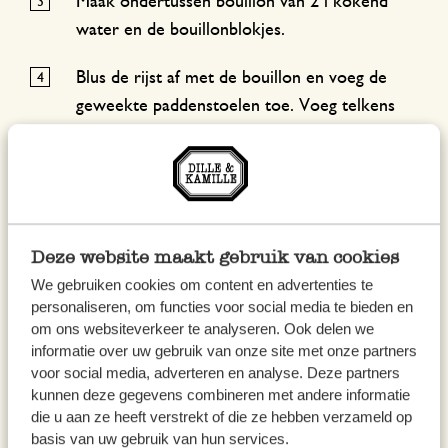
Maak ondertussen bouillon van 2 l kokend
water en de bouillonblokjes.
Blus de rijst af met de bouillon en voeg de
geweekte paddenstoelen toe. Voeg telkens
wat bouillon toe zodra het vocht is
geabsorbeerd. Ga door tot de rijst beetgaar
is. Geen bouillon meer over? Gebruik dan wat
kokend water.
Deze website maakt gebruik van cookies
Meng truffelcrème, Parmezaanse kaassaus
We gebruiken cookies om content en advertenties te
en 100 gr geraspte kaas door de risotto. Voeg
personaliseren, om functies voor social media te bieden en
naar smaak zout en peper toe en laat
om ons websiteverkeer te analyseren. Ook delen we
afkoelen.
informatie over uw gebruik van onze site met onze partners
voor social media, adverteren en analyse. Deze partners
kunnen deze gegevens combineren met andere informatie
Maak de shiitake schoon met keukenpapier,
die u aan ze heeft verstrekt of die ze hebben verzameld op
halveer en bak in wat olijfolie goudbruin. Snijd
basis van uw gebruik van hun services.