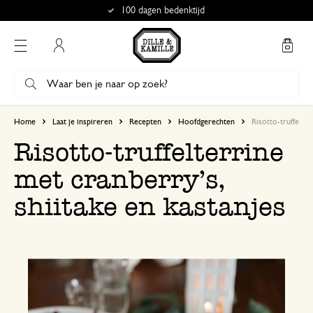
100 dagen bedenktijd
Mijn account
Home
Laat je inspireren
Recepten
Hoofdgerechten
Risotto-truffelter
Risotto-truffelterrine
met cranberry’s,
shiitake en kastanjes