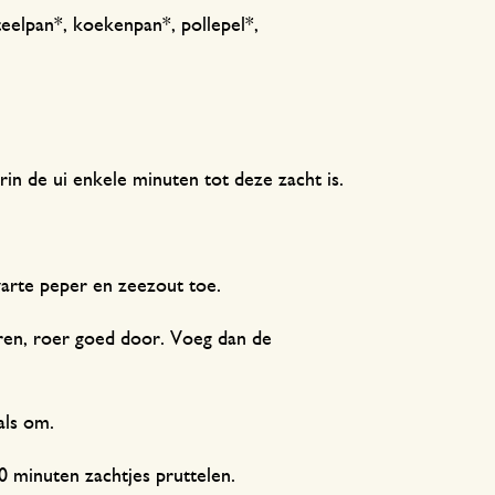
teelpan*, koekenpan*, pollepel*,
in de ui enkele minuten tot deze zacht is.
arte peper en zeezout toe.
uren, roer goed door. Voeg dan de
als om.
0 minuten zachtjes pruttelen.