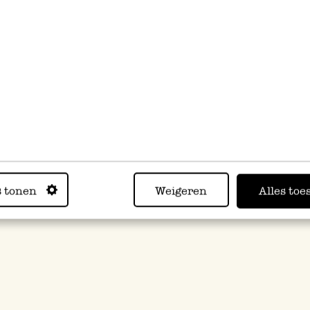
s tonen
Weigeren
Alles toe