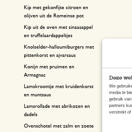
Kip met gekonfijte citroen en
olijven uit de Romeinse pot
Kip uit de oven met sinaasappel
en truffelaardappeltjes
Knolselder-halloumiburgers met
pittenkorst en ajvarsaus
Konijn met pruimen en
Armagnac
Deze web
We gebruike
Lamskroontje met kruidenkorst
media te bi
en muntsaus
gebruik van
partners ku
Lamsrollade met abrikozen en
verstrekt o
dadels
Ovenschotel met zalm en zoete