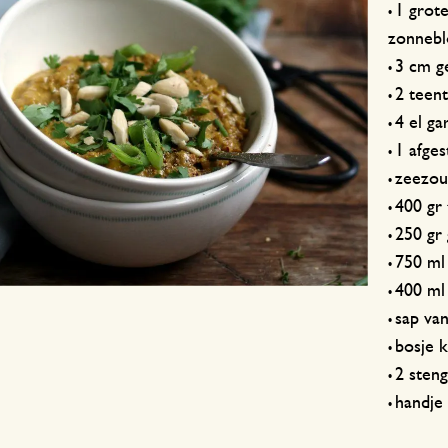
Welke maat tafelkleed?
Voorkom slakken
1 grote
•
zonnebl
Onderhoudstips
3 cm g
•
2 teent
•
4 el g
•
1 afge
•
zeezou
•
400 gr 
•
250 gr
•
750 ml
•
400 ml
•
sap va
•
bosje 
•
2 steng
•
handje
•