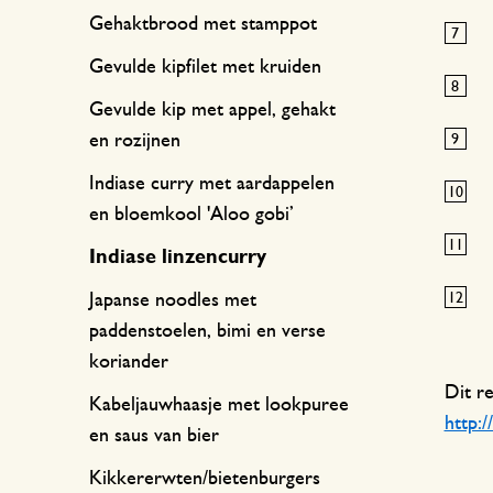
Gehaktbrood met stamppot
Gevulde kipfilet met kruiden
Gevulde kip met appel, gehakt
en rozijnen
Indiase curry met aardappelen
en bloemkool 'Aloo gobi’
Indiase linzencurry
Japanse noodles met
paddenstoelen, bimi en verse
koriander
Dit r
Kabeljauwhaasje met lookpuree
http:
en saus van bier
Kikkererwten/bietenburgers