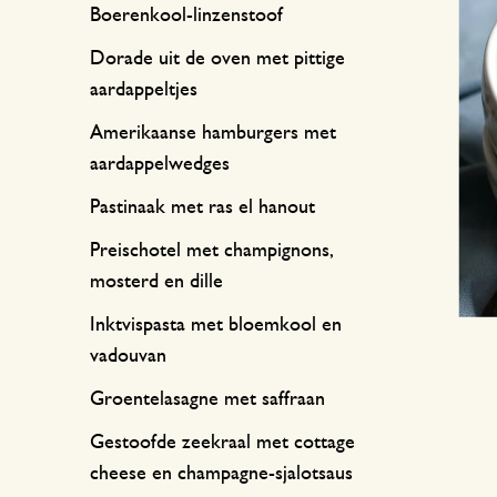
Keukentextiel
Kaarsen
Zoetwaren
Cadeaukaarten
Boerenkool-linzenstoof
Tafeltextiel
Kaarsenhouders
Dorade uit de oven met pittige
aardappeltjes
Thee accessoires
Manden
Amerikaanse hamburgers met
Koffie accessoires
Schrijven & hobby
aardappelwedges
Bestek
Tassen
Pastinaak met ras el hanout
Internationale keukens
Boeken
Preischotel met champignons,
mosterd en dille
Inktvispasta met bloemkool en
vadouvan
Groentelasagne met saffraan
Gestoofde zeekraal met cottage
cheese en champagne-sjalotsaus