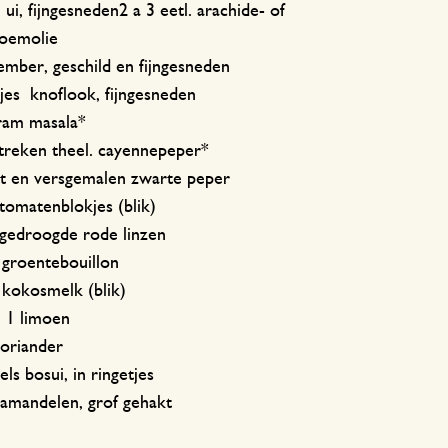
 ui, fijngesneden2 a 3 eetl. arachide- of
oemolie
ember, geschild en fijngesneden
jes knoflook, fijngesneden
aram masala*
streken theel. cayennepeper*
t en versgemalen zwarte peper
tomatenblokjes (blik)
 gedroogde rode linzen
 groentebouillon
 kokosmelk (blik)
n 1 limoen
koriander
els bosui, in ringetjes
 amandelen, grof gehakt