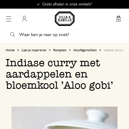
Gratis afhalen in onze winkels*
Mijn account
Home
Laat je inspireren
Recepten
Hoofdgerechten
Indiase curry met
Indiase curry met
aardappelen en
bloemkool 'Aloo gobi’