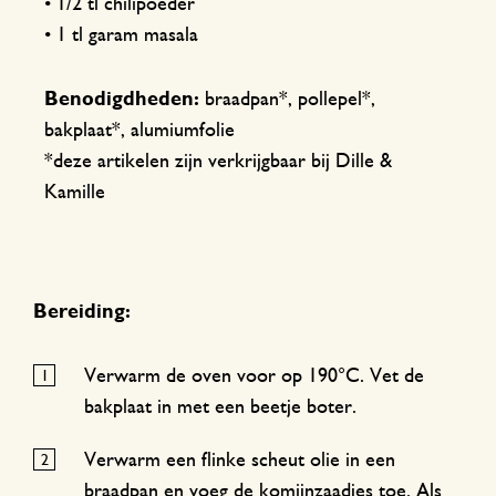
• 1/2 tl chilipoeder
• 1 tl garam masala
Benodigdheden:
braadpan*, pollepel*,
bakplaat*, alumiumfolie
*deze artikelen zijn verkrijgbaar bij Dille &
Kamille
Bereiding:
Verwarm de oven voor op 190°C. Vet de
bakplaat in met een beetje boter.
Verwarm een flinke scheut olie in een
braadpan en voeg de komijnzaadjes toe. Als