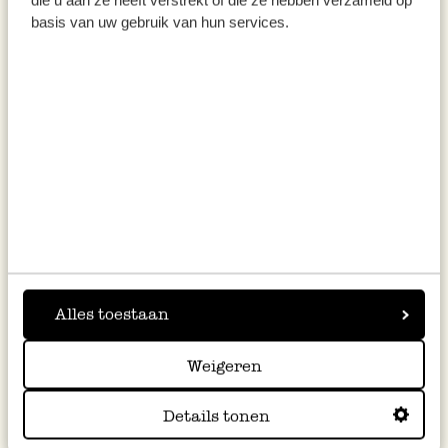
Verdeel de curry over de bakplaat, zorg
basis van uw gebruik van hun services.
ervoor dat de groenten in een laag liggen en
dek af met aluminiumfolie.
Zet in de oven en laat ongeveer een uur
garen. Controleer af en toe of de groenten al
zacht zijn.
Haal de bakplaat uit de oven als de
aardappelen en de bloemkoolroosjes gaar
zijn. Besprenkel de curry met een beetje
limoensap.
Alles toestaan
Garneer met de grof gehakte koriander en
Weigeren
serveer met witte rijst of (plat)brood.
Details tonen