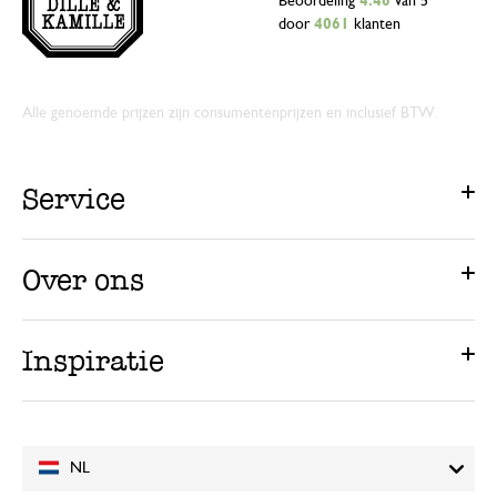
Beoordeling
4.46
van 5
door
4061
klanten
Alle genoemde prijzen zijn consumentenprijzen en inclusief BTW.
Service
Over ons
Inspiratie
NL