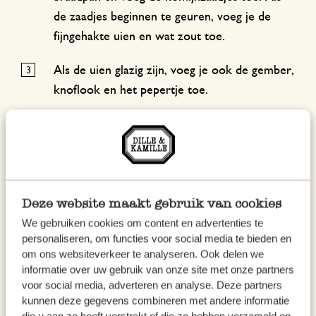
de zaadjes beginnen te geuren, voeg je de
fijngehakte uien en wat zout toe.
Als de uien glazig zijn, voeg je ook de gember,
knoflook en het pepertje toe.
Roer goed door en voeg na een minuut het
kurkuma-, koriander- en chilipoeder toe,
samen met de garam masala.
Voeg ook de aardappelblokjes en de
Deze website maakt gebruik van cookies
erwten toe en roer goed door.
We gebruiken cookies om content en advertenties te
personaliseren, om functies voor social media te bieden en
Tot slot voeg je de bloemkoolroosjes toe.
om ons websiteverkeer te analyseren. Ook delen we
informatie over uw gebruik van onze site met onze partners
Meng alles goed zodat alle groenten bedekt
voor social media, adverteren en analyse. Deze partners
zijn met een kruidenlaagje.
kunnen deze gegevens combineren met andere informatie
die u aan ze heeft verstrekt of die ze hebben verzameld op