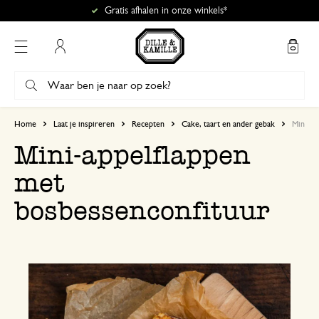
Gratis afhalen in onze winkels*
Mijn account
Home
Laat je inspireren
Recepten
Cake, taart en ander gebak
Mini-ap
Mini-appelflappen
met
bosbessenconfituur