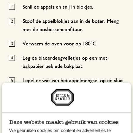
Schil de appels en snij in blokjes.
Stoof de appelblokjes aan in de boter. Meng
met de bosbessenconfituur.
Verwarm de oven voor op 180°C.
Leg de bladerdeegvelletjes op een met
bakpapier beklede bakplaat.
Lepel er wat van het appelmengsel op en sluit
de bladerdeegvierkantjes diagonaal tot je
mooie flapjes krijgt.
Druk de randen nog even goed aan met
behulp van een vork.
Deze website maakt gebruik van cookies
We gebruiken cookies om content en advertenties te