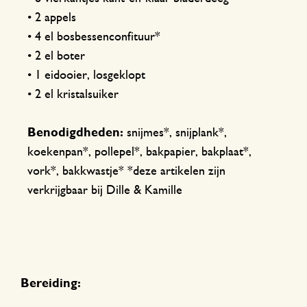
• 2 appels
• 4 el bosbessenconfituur*
• 2 el boter
• 1 eidooier, losgeklopt
• 2 el kristalsuiker
Benodigdheden:
snijmes*, snijplank*,
koekenpan*, pollepel*, bakpapier, bakplaat*,
vork*, bakkwastje* *deze artikelen zijn
verkrijgbaar bij Dille & Kamille
Bereiding: